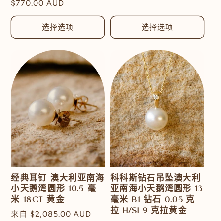
常
$770.00 AUD
价
规
格
价
选择选项
选择选项
格
经典耳钉 澳大利亚南海
科科斯钻石吊坠澳大利
小天鹅湾圆形 10.5 毫
亚南海小天鹅湾圆形 13
米 18CT 黄金
毫米 B1 钻石 0.05 克
拉 H/SI 9 克拉黄金
常
来自
$2,085.00 AUD