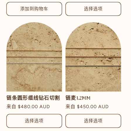
规
价
添加到购物车
选择选项
格
链条圆形缆线钻石切割
链麦1.2MM
常
来自
$480.00 AUD
常
来自
$450.00 AUD
规
规
价
价
选择选项
选择选项
格
格