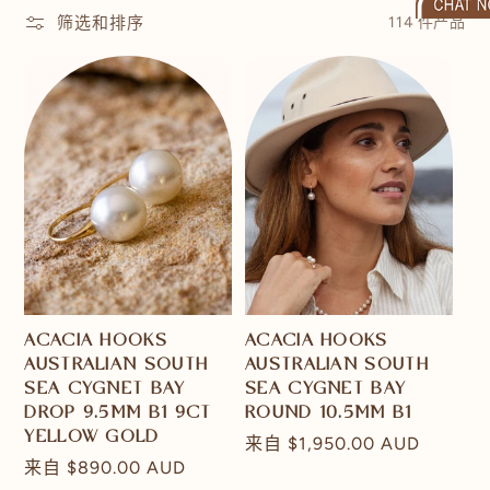
筛选和排序
114 件产品
ACACIA HOOKS
ACACIA HOOKS
AUSTRALIAN SOUTH
AUSTRALIAN SOUTH
SEA CYGNET BAY
SEA CYGNET BAY
DROP 9.5MM B1 9CT
ROUND 10.5MM B1
YELLOW GOLD
常
来自
$1,950.00 AUD
常
来自
$890.00 AUD
规