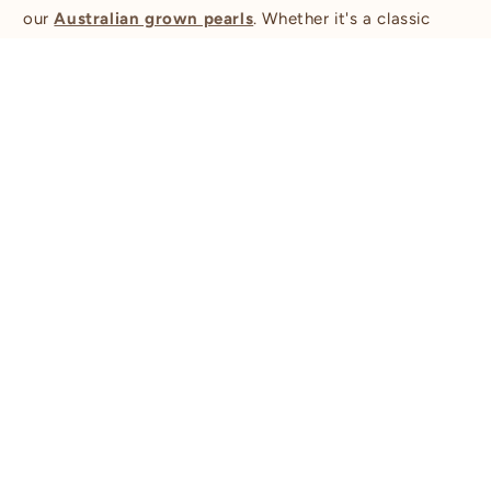
our
Australian grown pearls
. Whether it's a classic
pendant or modern design, 18ct gold provides the
perfect balance of luxury and ethical craftsmanship.
HOW TO VERIFY 18CT GOLD PEARL
JEWELLERY IS GENUINE
IS 18CT GOLD JEWELLERY GOOD
QUALITY?
IS 18CT GOLD PEARL JEWELLERY A
GOOD GIFT?
IS 18CT GOLD HYPOALLERGENIC
AND SUITABLE FOR SENSITIVE