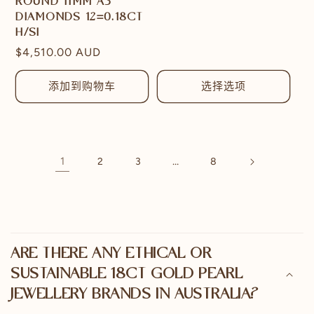
ROUND 11MM A3
规
DIAMONDS 12=0.18CT
价
H/SI
格
常
$4,510.00 AUD
规
价
添加到购物车
选择选项
格
1
…
2
3
8
可
折
ARE THERE ANY ETHICAL OR
叠
SUSTAINABLE 18CT GOLD PEARL
内
JEWELLERY BRANDS IN AUSTRALIA?
容