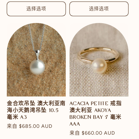
规
价
价
选择选项
选择选项
格
格
金合欢吊坠 澳大利亚南
ACACIA PETITE 戒指
海小天鹅湾吊坠 10.5
澳大利亚 AKOYA
毫米 A3
BROKEN BAY 7 毫米
AAA
常
来自
$685.00 AUD
常
来自
$660.00 AUD
规