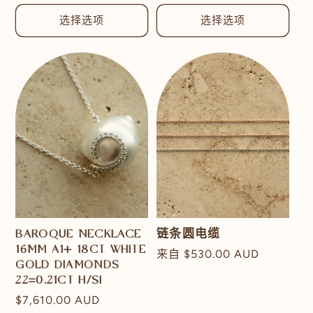
规
价
价
选择选项
选择选项
格
格
BAROQUE NECKLACE
链条圆电缆
16MM A1+ 18CT WHITE
常
来自
$530.00 AUD
GOLD DIAMONDS
规
22=0.21CT H/SI
价
常
$7,610.00 AUD
格