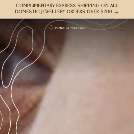
跳到内
COMPLIMENTARY EXPRESS SHIPPING ON ALL
容
DOMESTIC JEWELLERY ORDERS OVER $200
购
物
车