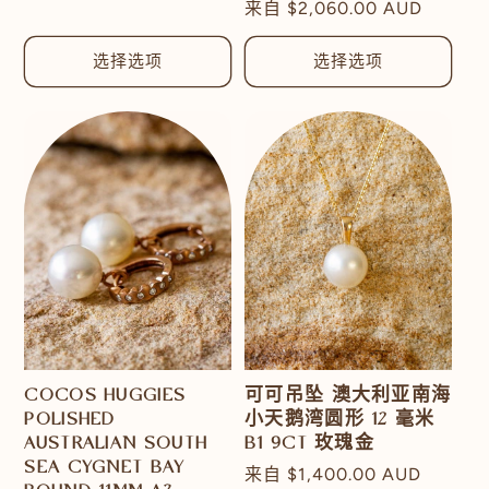
常
来自
$2,060.00 AUD
规
规
价
价
选择选项
选择选项
格
格
COCOS HUGGIES
可可吊坠 澳大利亚南海
POLISHED
小天鹅湾圆形 12 毫米
AUSTRALIAN SOUTH
B1 9CT 玫瑰金
SEA CYGNET BAY
常
来自
$1,400.00 AUD