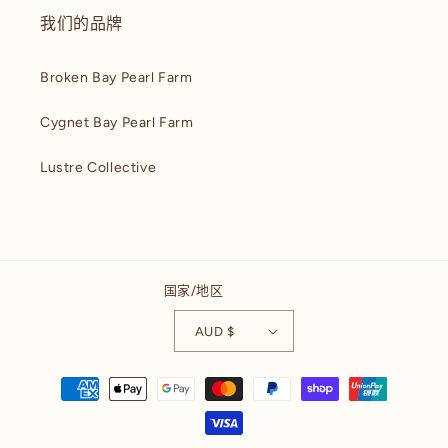
我们的品牌
Broken Bay Pearl Farm
Cygnet Bay Pearl Farm
Lustre Collective
国家/地区
AUD $
付
款
方