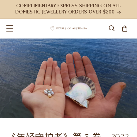
跳到内
COMPLIMENTARY EXPRESS SHIPPING ON ALL
容
DOMESTIC JEWELLERY ORDERS OVER $200
购
物
车